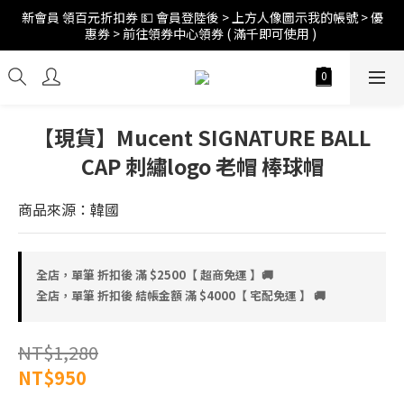
新會員 領百元折扣券 💵 會員登陸後 > 上方人像圖示我的帳號 > 優
訂單折扣後滿$2500超商免運;$4000宅配免運 🚚 
惠券 > 前往領券中心領券 ( 滿千即可使用 ) 
訂單折扣後滿$2500超商免運;$4000宅配免運 🚚 
【現貨】Mucent SIGNATURE BALL
CAP 刺繡logo 老帽 棒球帽
商品來源：韓國
全店，單筆 折扣後 滿 $2500【 超商免運 】🚚
全店，單筆 折扣後 結帳金額 滿 $4000【 宅配免運 】 🚚
NT$1,280
NT$950