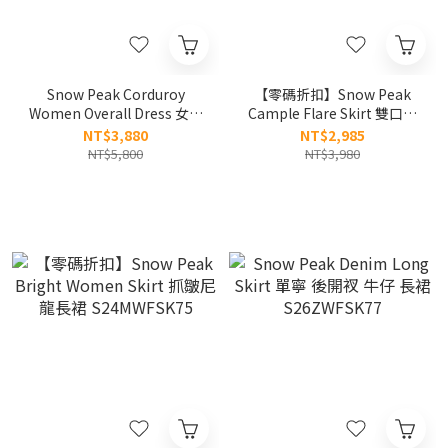
Snow Peak Corduroy
【零碼折扣】Snow Peak
Women Overall Dress 女款
Cample Flare Skirt 雙口袋
燈芯絨 吊帶長裙
工裝裙 S25SWCSK11
NT$3,880
NT$2,985
S25WWFOP73
NT$5,800
NT$3,980