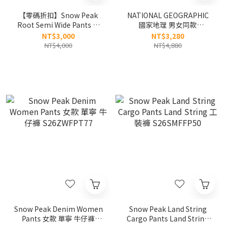
【零碼折扣】Snow Peak
NATIONAL GEOGRAPHIC
Root Semi Wide Pants 小
國家地理 男女同款
直筒 刺繡 長褲
ARCHELON 平織 直筒褲
NT$3,000
NT$3,280
S25MMRPT21
N253UPT030
NT$4,000
NT$4,880
Snow Peak Denim Women
Snow Peak Land String
Pants 女款 單寧 牛仔褲
Cargo Pants Land String