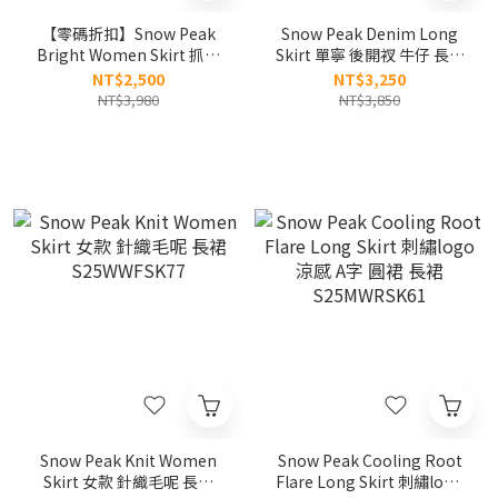
【零碼折扣】Snow Peak
Snow Peak Denim Long
Bright Women Skirt 抓皺
Skirt 單寧 後開衩 牛仔 長裙
尼龍長裙 S24MWFSK75
S26ZWFSK77
NT$2,500
NT$3,250
NT$3,980
NT$3,850
Snow Peak Knit Women
Snow Peak Cooling Root
Skirt 女款 針織毛呢 長裙
Flare Long Skirt 刺繡logo