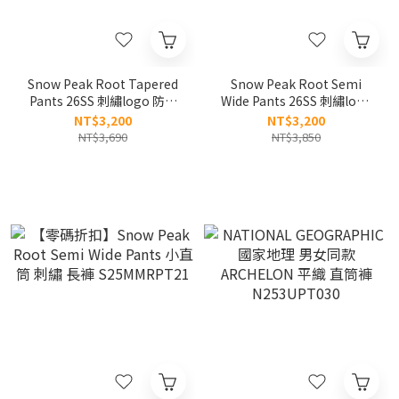
Snow Peak Root Tapered
Snow Peak Root Semi
Pants 26SS 刺繡logo 防水
Wide Pants 26SS 刺繡logo
防曬 錐型褲 S26MMRPT69
直筒褲 防曬 防水
NT$3,200
NT$3,200
S26MMRPT21
NT$3,690
NT$3,850