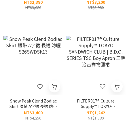
S25WWFSK77
涼感 A字 圓裙 長裙
NT$2,380
NT$3,200
S25MWRSK61
NT$3,080
NT$3,980
Snow Peak Clend Zodiac
FILTER017® Culture
Skirt 腰帶 A字裙 長裙 防曬
Supply™ TOKYO
S26SWDSK13
SANDWICH CLUB | B.D.O.
NT$3,400
NT$1,242
SERIES TSC Boy Apron 三
NT$4,250
NT$1,380
明治吉祥物圍裙