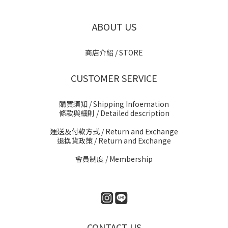
ABOUT US
商店介紹 / STORE
CUSTOMER SERVICE
購買須知 / Shipping Infoemation
條款與細則
/ Detailed description
運送及付款方式
/ Return and Exchange
退換貨政策
/ Return and Exchange
會員制度 / Membership
CONTACT US