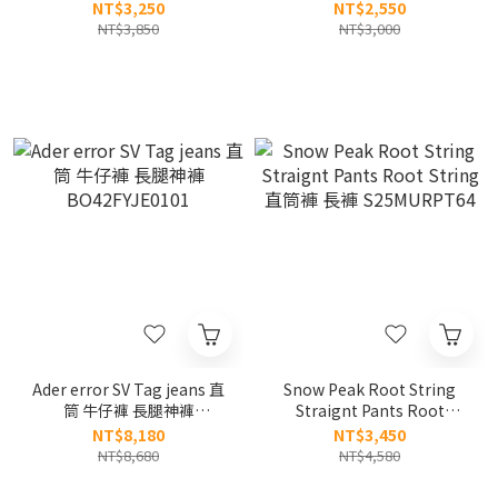
S26ZWFPT77
工裝褲 S26SMFFP50
NT$3,250
NT$2,550
NT$3,850
NT$3,000
Ader error SV Tag jeans 直
Snow Peak Root String
筒 牛仔褲 長腿神褲
Straignt Pants Root
BO42FYJE0101
String 直筒褲 長褲
NT$8,180
NT$3,450
S25MURPT64
NT$8,680
NT$4,580