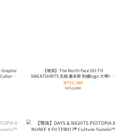
Graphic
【現貨】The North Face GO-TO
Culture
SWEATSHIRTS 北臉 基本款 刺繡logo 大學tee
NM5MR50
NT$2,280
NT$2,880