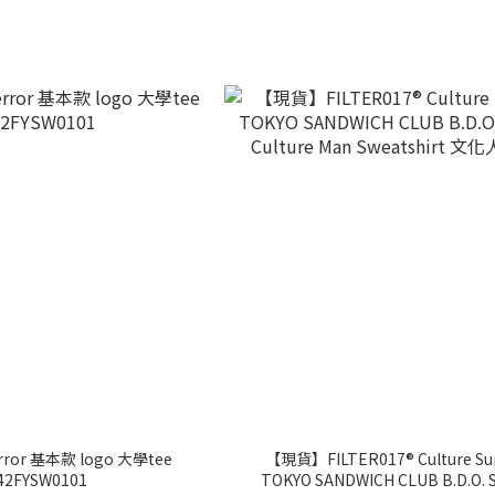
ror 基本款 logo 大學tee
【現貨】FILTER017® Culture Su
42FYSW0101
TOKYO SANDWICH CLUB B.D.O. 