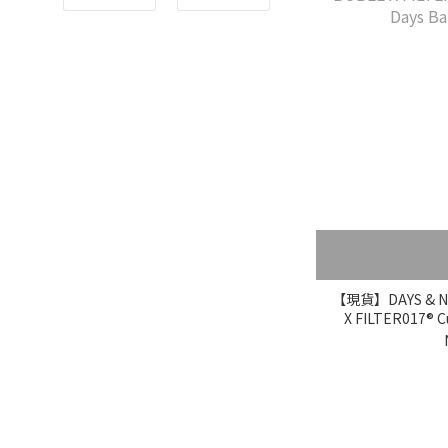
【現貨】DAYS & NI
X FILTER017® Cu