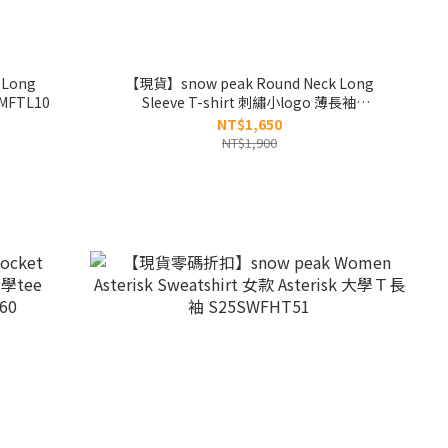
 Long
【現貨】snow peak Round Neck Long
FMFTL10
Sleeve T-shirt 刺繡小logo 薄長袖
S25FMFTL14
NT$1,650
NT$1,900