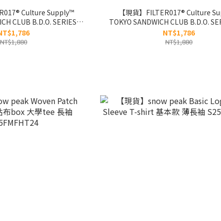
17® Culture Supply™
【現貨】FILTER017® Culture Su
CH CLUB B.D.O. SERIES
TOKYO SANDWICH CLUB B.D.O. SE
ng Sleeves Tee 三明治騎士⻑
Boy Long Sleeves Tee 三明治
NT$1,786
NT$1,786
T
NT$1,880
NT$1,880