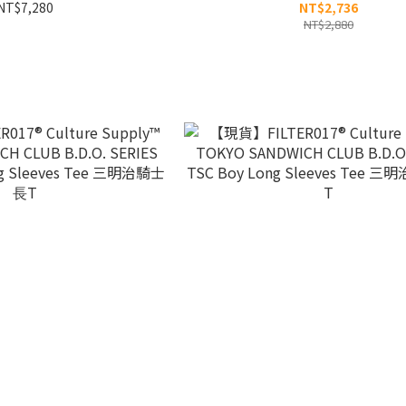
Culture Man Swea
NT$7,280
NT$2,736
NT$2,880