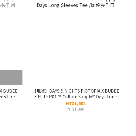
X BUBEE
【現貨】DAYS & NIGHTS PiOTOPIA X BUBEE
ghts Long
X FILTER017® Culture Supply™ Days Long
Sleeves Tee /圖像長T 日
NT$1,692
NT$1,880