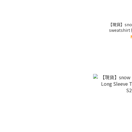
【現貨】snow 
sweatshir
S