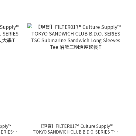
pply™
【現貨】FILTER017® Culture Supply™
SERIES
TOKYO SANDWICH CLUB B.D.O. SERIES TSC