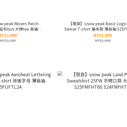
peak Woven Patch
【現貨】snow peak Basic Logo
t 貼布box 大學tee 長袖
Sleeve T-shirt 基本款 薄長袖 S25
25FMFHT24
NT$2,480
NT$1,650
NT$3,380
NT$1,990