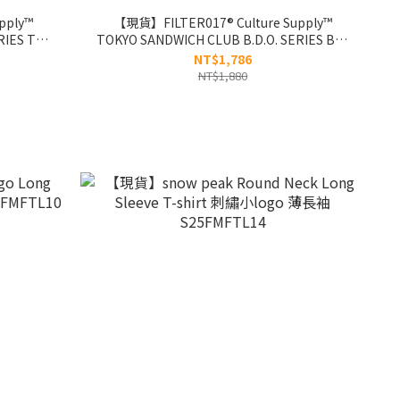
pply™
【現貨】FILTER017® Culture Supply™
RIES TSC
TOKYO SANDWICH CLUB B.D.O. SERIES BLT
吉祥物⻑T
Long Sleeves Tee 三明治厚磅⻑T
NT$1,786
NT$1,880