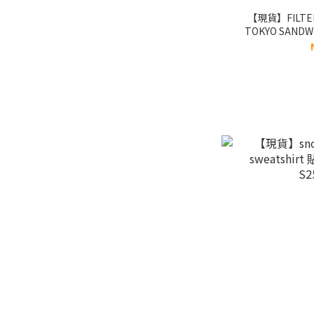
【現貨】FILTER0
TOKYO SANDWI
Culture Man Lo