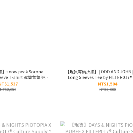
now peak Sorona
【現貨零碼折扣】| ODD AND JOHN | 
leeve T-shirt 露營氣氛 速乾
Long Sleeves Tee by FILTER017® 
S25SMFTL62
Supply™ 圖像長Tee
NT$1,537
NT$1,504
NT$2,050
NT$1,880