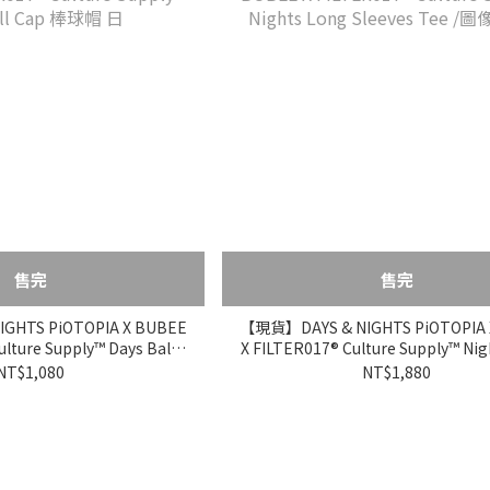
售完
售完
GHTS PiOTOPIA X BUBEE
【現貨】DAYS & NIGHTS PiOTOPIA 
lture Supply™ Days Ball
X FILTER017® Culture Supply™ Ni
Cap 棒球帽 日
Sleeves Tee /圖像長T 月
NT$1,080
NT$1,880