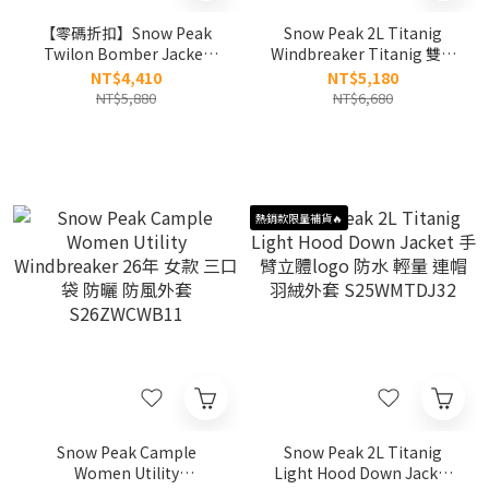
【零碼折扣】Snow Peak
Snow Peak 2L Titanig
Twilon Bomber Jacket
Windbreaker Titanig 雙層
Twilon 多口袋 飛行夾克 外
防風外套 BTS 金泰亨同款🔥
NT$4,410
NT$5,180
套 S25SMTWB20
S25FMTWB30
NT$5,880
NT$6,680
熱銷款限量補貨🔥
Snow Peak Cample
Snow Peak 2L Titanig
Women Utility
Light Hood Down Jacket