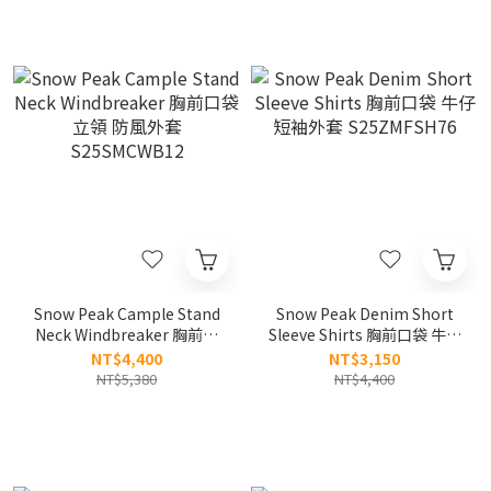
Snow Peak Cample Stand
Snow Peak Denim Short
Neck Windbreaker 胸前口
Sleeve Shirts 胸前口袋 牛仔
袋 立領 防風外套
短袖外套 S25ZMFSH76
NT$4,400
NT$3,150
S25SMCWB12
NT$5,380
NT$4,400