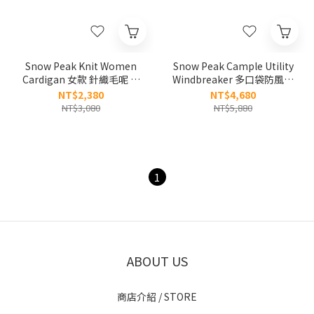
Snow Peak Knit Women
Snow Peak Cample Utility
Cardigan 女款 針織毛呢 外
Windbreaker 多口袋防風外
套 S25WWFFJ77
套 S25SMCWB10
NT$2,380
NT$4,680
NT$3,080
NT$5,880
1
ABOUT US
商店介紹 / STORE