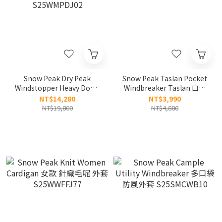
Snow Peak Dry Peak
Snow Peak Taslan Pocket
Windstopper Heavy Down
Windbreaker Taslan 口袋
Jacket 防水 厚羽絨外套
防曬 防風外套
NT$14,280
NT$3,990
S25WMPDJ02
S26MMLWB50
NT$19,800
NT$4,880