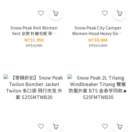
Snow Peak Knit Women
Snow Peak City Camper
Vest 女款 針織毛呢 背心
Women Hood Heavy Down
S25WWFVE77
Jacket 女款City Camper 雙
NT$1,950
NT$8,880
口袋 羽絨外套 防水 防風 保
NT$2,580
NT$13,800
暖 S25WWGDJ11