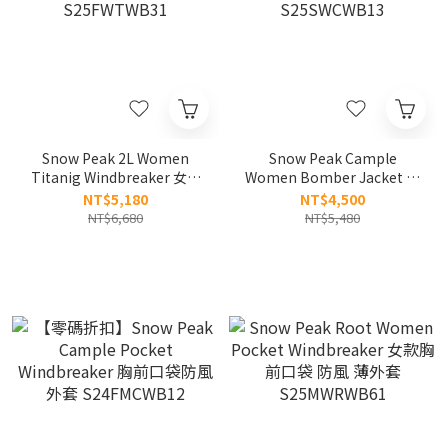
Snow Peak 2L Women
Snow Peak Cample
Titanig Windbreaker 女款
Women Bomber Jacket 女
Titanig 雙層 防風外套
款 胸前雙口袋 飛行外套 夾克
NT$5,180
NT$4,500
S25FWTWB31
S25SWCWB13
NT$6,680
NT$5,480