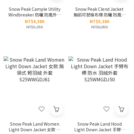
Snow Peak Cample Utility
Snow Peak Clend Jacket
Windbreaker 防曬 防風外套
胸前可替換布標 防曬 防風外
V 金泰亨同款 S26ZMCWB10
套 S26SMDJK12
NT$4,380
NT$5,380
NT$5,250
NT$6,850
Snow Peak Land Women
Snow Peak Land Hood
Light Down Jacket 女款 無
Light Down Jacket 手臂布