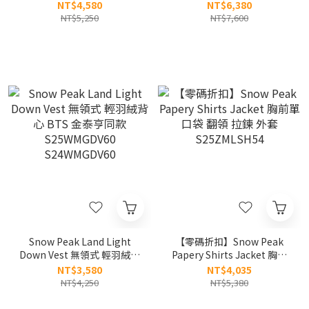
Windbreaker 26年 女款 三
手臂立體logo 防水 輕量 連
NT$4,580
NT$6,380
口袋 防曬 防風外套
帽 羽絨外套 S25WMTDJ32
NT$5,250
NT$7,600
S26ZWCWB11
Snow Peak Land Light
【零碼折扣】Snow Peak
Down Vest 無領式 輕羽絨背
Papery Shirts Jacket 胸前
心 BTS 金泰亨同款
單口袋 翻領 拉鍊 外套
NT$3,580
NT$4,035
S25WMGDV60
S25ZMLSH54
NT$4,250
NT$5,380
S24WMGDV60