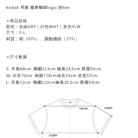
kodak 柯達 風景輪廓logo 短tee
➢
商品規格
顏色：灰綠GRY｜白色WHT｜黃色YLW
尺寸：S-L
材質：棉（65%）、聚酯纖維
（35%）
➢
尺寸數據
S:
衣長68
cm 胸圍113
cm 袖長24.5cm 肩寬55cm
M:
衣長70
cm 胸圍118
cm袖長25cm
肩寬57cm
L:
衣長72
cm 胸圍123
cm袖長25.5cm
肩寬59cm