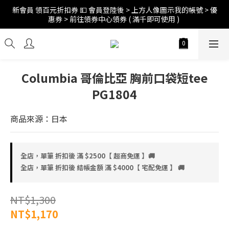
新會員 領百元折扣券 💵 會員登陸後 > 上方人像圖示我的帳號 > 優
訂單折扣後滿$2500超商免運;$4000宅配免運 🚚 
惠券 > 前往領券中心領券 ( 滿千即可使用 ) 
訂單折扣後滿$2500超商免運;$4000宅配免運 🚚 
Columbia 哥倫比亞 胸前口袋短tee
PG1804
商品來源：日本
全店，單筆 折扣後 滿 $2500【 超商免運 】🚚
全店，單筆 折扣後 結帳金額 滿 $4000【 宅配免運 】 🚚
NT$1,300
NT$1,170