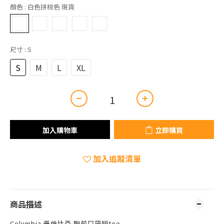
顏色
: 白色拼棕色 現貨
尺寸
: S
S
M
L
XL
加入購物車
立即購買
加入追蹤清單
商品描述
Columbia 哥倫比亞 胸前口袋短tee