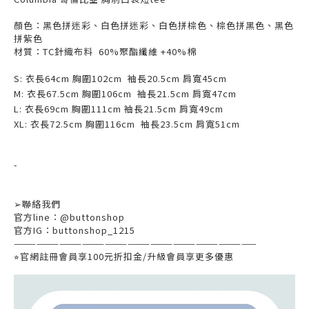
顏色：黑色拼迷彩、白色拼迷彩、白色拼棕色、棕色拼黑色、黑色
拼紫色
材質：TC針織布料 60%聚酯纖維 +40%棉
S:
衣長64
cm 胸圍102
cm 袖長20.5
cm 肩寬45cm
M:
衣長67.5
cm 胸圍106
cm
袖長21.5cm
肩寬47cm
L:
衣長69
cm 胸圍111
cm
袖長21.5cm
肩寬49cm
XL:
衣長72.5
cm 胸圍116
cm
袖長23.5cm
肩寬51cm
-
➢
聯絡我們
官方
line
：
@buttonshop
官方
IG
：
buttonshop_1215
————————————————————————————————
⭐︎
官網註冊會員享
100
元折扣金
/
升級會員享更多優惠