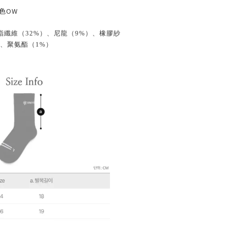
色OW
酯纖維（32%）、尼龍（9%）、橡膠紗
、聚氨酯（1%）