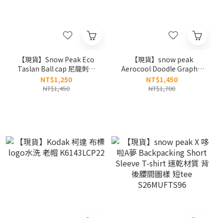
【現貨】Snow Peak Eco
【現貨】snow peak
Taslan Ball cap 尼龍刺繡
Aerocool Doodle Graphic
logo老帽 抗UV 防潑水DWR
Short Sleeve T-Shirt 塗鴉
NT$1,250
NT$1,450
S26ZUFBC70
字體 短tee S26MUFTS30
NT$1,450
NT$1,700