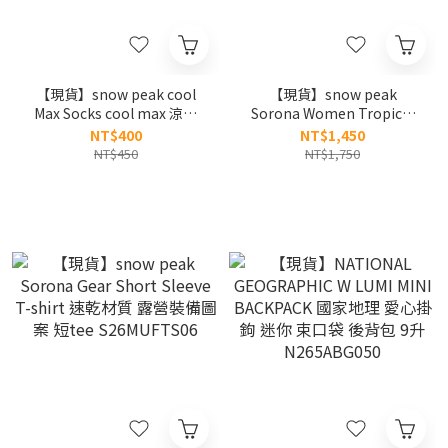
【現貨】snow peak cool
【現貨】snow peak
Max Socks cool max 涼感
Sorona Women Tropical
字串襪 襪子 S26ZUTSO89
Short Sleeve T-shirt 26SS
NT$400
NT$1,450
女款 花卉植物 短tee
NT$450
NT$1,750
S26MWFTS71