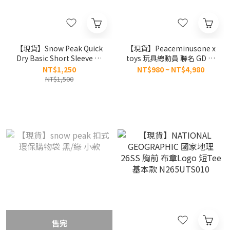
【現貨】Snow Peak Quick
【現貨】Peaceminusone x
Dry Basic Short Sleeve T-
toys 玩具總動員 聯名 GD 品
shirt Ｖ 金泰亨同款 26SS 基
牌 權志龍 限定周邊
NT$1,250
NT$980 ~ NT$4,980
本款 印花logo 涼感短tee 防
NT$1,500
曬 S26MUTTS12
售完