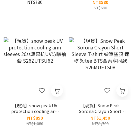
NT$780
NT$580
NT$680
【現貨】snow peak UV
【現貨】Snow Peak
protection cooling arm
Sorona Crayon Short
sleeves 26ss涼感抗UV防曬
Sleeve T-shirt 蠟筆塗鴉 速
NT$850
NT$1,450
袖套 S26ZUTSU62
乾 短tee BTS金泰亨同款
NT$1,080
NT$1,700
S26MUFTS08