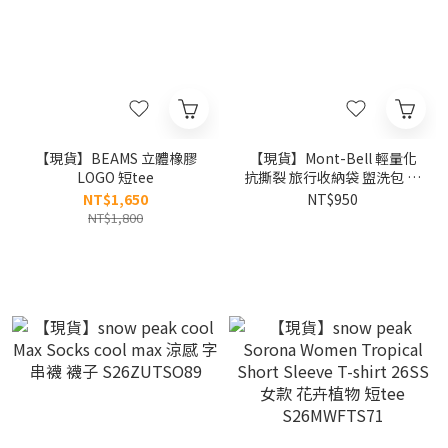
【現貨】BEAMS 立體橡膠
【現貨】Mont-Bell 輕量化
LOGO 短tee
抗撕裂 旅行收納袋 盥洗包 化
妝包
NT$1,650
NT$950
NT$1,800