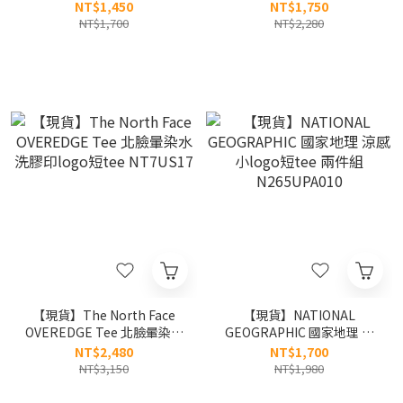
T-shirt 速乾材質 哆啦A夢 露
北臉 口袋動物 涼感 短tee
NT$1,450
NT$1,750
營短tee S26MUFTS94
NT7US26
NT$1,700
NT$2,280
【現貨】The North Face
【現貨】NATIONAL
OVEREDGE Tee 北臉暈染水
GEOGRAPHIC 國家地理 涼
洗膠印logo短tee NT7US17
感小logo短tee 兩件組
NT$2,480
NT$1,700
N265UPA010
NT$3,150
NT$1,980