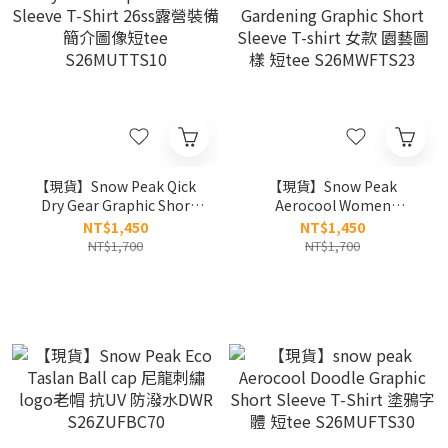
【現貨】Snow Peak Qick
【現貨】Snow Peak
Dry Gear Graphic Shor
Aerocool Women
Sleeve T-Shirt 26ss露營裝
Gardening Graphic Short
NT$1,450
NT$1,450
備簡介圖像短tee
Sleeve T-shirt 女款 園藝圖
NT$1,700
NT$1,700
S26MUTTS10
樣 短tee S26MWFTS23