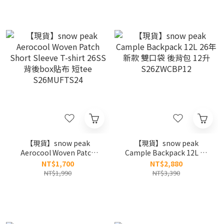
【現貨】snow peak
【現貨】snow peak
Aerocool Woven Patch
Cample Backpack 12L 26
Short Sleeve T-shirt 26SS
年新款 雙口袋 後背包 12升
NT$1,700
NT$2,880
背後box貼布 短tee
S26ZWCBP12
NT$1,990
NT$3,390
S26MUFTS24