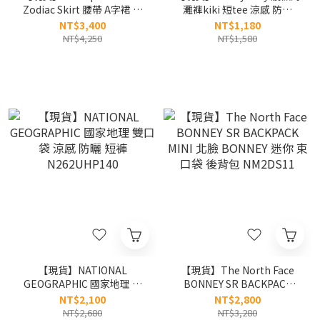
Zodiac Skirt 腰帶 A字裙 長
灘褲kiki 短tee 涼感 防曬
裙 防曬 S26SWDSK13
WA2602ST31
NT$3,400
NT$1,180
NT$4,250
NT$1,580
【現貨】NATIONAL
【現貨】The North Face
GEOGRAPHIC 國家地理 雙
BONNEY SR BACKPACK
口袋 涼感 防曬 短褲
MINI 北臉 BONNEY 迷你 束
NT$2,100
NT$2,800
N262UHP140
口袋 後背包 NM2DS11
NT$2,680
NT$3,280