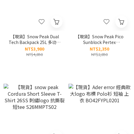
【現貨】Snow Peak Dual
【現貨】Snow Peak Pico
Tech Backpack 25L 多功能
Sunblock Pertex
Dual科技後背包
Ultralight Shorts Pertex反
NT$3,980
NT$2,350
S26ZUFBP31
光雪花片短褲
NT$4,850
NT$2,850
S26MMTHP78