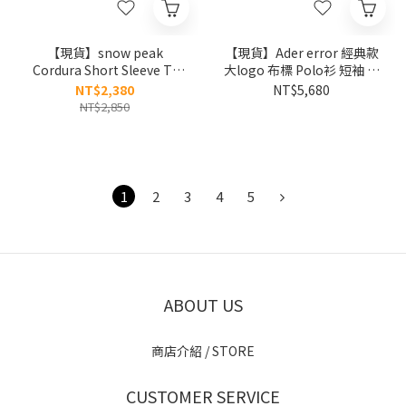
【現貨】snow peak
【現貨】Ader error 經典款
Cordura Short Sleeve T-
大logo 布標 Polo衫 短袖 上
Shirt 26SS 刺繡logo 抗撕裂
衣 BO42FYPL0201
NT$2,380
NT$5,680
短tee S26MMPTS02
NT$2,850
1
2
3
4
5
ABOUT US
商店介紹 / STORE
CUSTOMER SERVICE