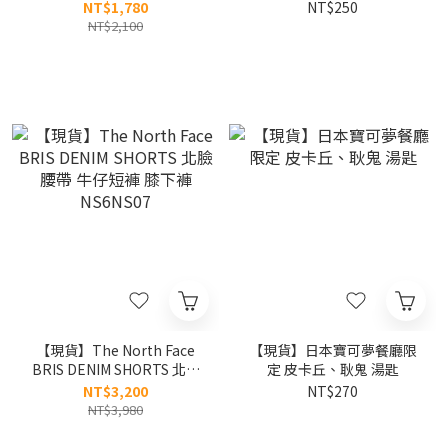
4L 小款 半月包
NT$1,780
NT$250
S26ZWFCB25
NT$2,100
【現貨】The North Face
【現貨】日本寶可夢餐廳限
BRIS DENIM SHORTS 北臉
定 皮卡丘、耿鬼 湯匙
腰帶 牛仔短褲 膝下褲
NT$3,200
NT$270
NS6NS07
NT$3,980