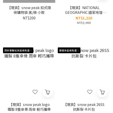
【現貨】snow peak 扣式環
【現貨】NATIONAL
保購物袋 黑/綠 小款
GEOGRAPHIC 國家地理
26SS 胸前 布章Logo 短Tee
NT$200
NT$1,220
基本款 N265UTS010
NT$1,480
雨傘單隻就享超商免運！
單個享超商免運！
【現貨】snow peak logo
【現貨】snow peak 26SS
鐵製 8隻傘骨 雨傘 輕巧攜帶
抗斯裂 卡片包