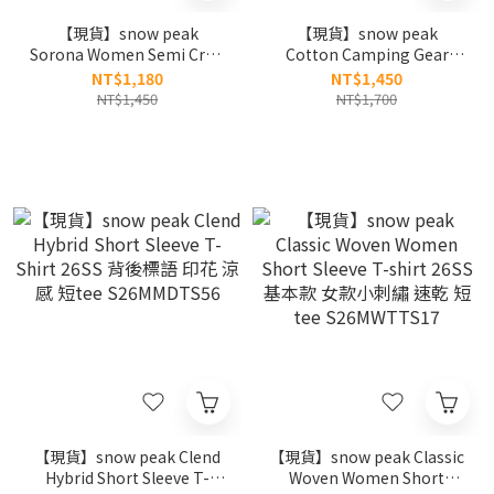
【現貨】snow peak
【現貨】snow peak
Sorona Women Semi Crop
Cotton Camping Gear
Short Sleeve T-Shirt 26SS
Short Sleeve T-Shirt 露營
NT$1,180
NT$1,450
女款 基本款 印花logo 短tee
裝備 模型圖樣 短tee 金泰亨
NT$1,450
NT$1,700
S26MWFTS05
同款 BTS V S26MUFTS78
【現貨】snow peak Clend
【現貨】snow peak Classic
Hybrid Short Sleeve T-
Woven Women Short