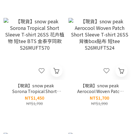
【現貨】snow peak
【現貨】snow peak
Sorona Tropical Short
Aerocool Woven Patch
Sleeve T-shirt 26SS 花卉植
Short Sleeve T-shirt 26SS
NT$1,450
NT$1,700
物 短tee BTS 金泰亨同款
背後box貼布 短tee
NT$1,700
NT$1,990
S26MUFTS70
S26MUFTS24