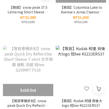
【現貨】snow peak 37.5
【現貨】Columbia Lake to
Lettering Short Sleeve T-
Avenue x Jonas Claesson
shirt 26ss 37.5度c字母印花
河邊露營 圖案短T 速乾 涼感
NT$2,980
NT$1,850
彈性 速乾 防曬 短tee
PM0537
NT$3,680
NT$2,180
S26MMTTS38
Sold Out
【現貨零碼折扣】snow
【現貨】Kodak 柯達 背後大
peak Quick Dry Reflectibe
logo 短tee K5223ERS37