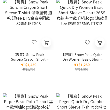
【現貨】Snow Peak
【現貨】Snow Peak Quick
Sorona Crayon Short
Dry Women Basic Short
Sleeve T-shirt 蠟筆塗鴉 速
Sleeve T-shirt 26SS 女款 基
NT$1,450
NT$1,250
乾 短tee BTS金泰亨同款
本款 印花logo 涼感短tee 防
NT$1,700
NT$1,500
S26MUFTS08
曬 S26MWTTS13