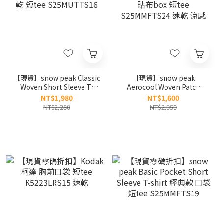
【現貨】snow peak Classic
【現貨】snow peak
Woven Short Sleeve T-
Aerocool Woven Patch
shirt 25SS 基本款 刺繡 速乾
Short Sleeve T-shirt 25SS
NT$1,980
NT$1,600
短tee S25MUTTS16
貼布box 短tee
NT$2,280
NT$2,050
S25MMFTS24 速乾 涼感