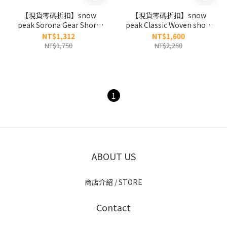
【現貨零碼折扣】snow
【現貨零碼折扣】snow
peak Sorona Gear Short
peak Classic Woven short
Sleeve T-shirt 25SS露營圖
Sleeve T-shirts 胸前刺繡
NT$1,312
NT$1,600
像短tee S25MUFTS70 速乾
logo速乾短Ｔ
NT$1,750
NT$2,280
S24MMTTS16
1
ABOUT US
商店介紹 / STORE
Contact