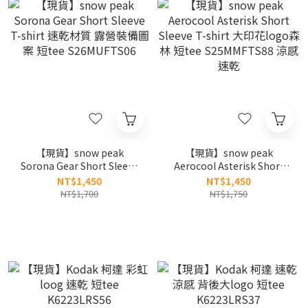
【現貨】snow peak
【現貨】snow peak
Sorona Gear Short Sleeve
Aerocool Asterisk Short
T-shirt 速乾材質 露營裝備
Sleeve T-shirt 大印花logo
NT$1,450
NT$1,450
圖案 短tee S26MUFTS06
森林 短tee S25MMFTS88 涼
NT$1,700
NT$1,750
感 速乾