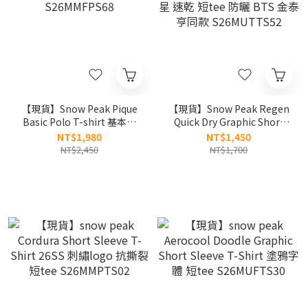
【現貨】Snow Peak Pique
【現貨】Snow Peak Regen
Basic Polo T-shirt 基本款
Quick Dry Graphic Short
刺繡logo涼感polo衫
Sleeve T-shirt 北斗七星 速
NT$1,980
NT$1,450
S26MMFPS68
乾 短tee 防曬 BTS 金泰亨同
NT$2,450
NT$1,700
款 S26MUTTS52