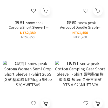
【現貨】snow peak
【現貨】snow peak
Cordura Short Sleeve T-
Aerocool Doodle Graphic
Shirt 26SS 刺繡logo 抗撕裂
Short Sleeve T-Shirt 塗鴉
NT$2,380
NT$1,450
短tee S26MMPTS02
字體 短tee S26MUFTS30
NT$2,850
NT$1,700