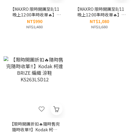
【MAXRO 限時開團至8/11
【MAXRO 限時開團至8/11
晚上12:00準時收單🔥】
晚上12:00準時收單🔥】
MAXRO -7度C 銀離子極涼被
MAXRO 銀離子花樣極涼被
NT$990
NT$1,080
MX-IQ01
CooL+MX-IQ03 檸檬派對 飛
NT$1,480
NT$1,680
行小熊 南瓜花園
【限時開團折扣🔥隨時售完
隨時收單‼️】Kodak 柯達