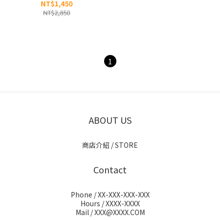
BRIZE 編織 涼鞋
NT$1,450
K5263LSD12
NT$2,850
1
ABOUT US
商店介紹 / STORE
Contact
Phone / XX-XXX-XXX-XXX
Hours / XXXX-XXXX
Mail / XXX@XXXX.COM