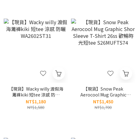
【現貨】Wacky willy 渡假海
【現貨】Snow Peak
灘褲kiki 短tee 涼感 防曬
Aerocool Mug Graphic
WA2602ST31
Shor Sleeve T-Shirt 26ss
NT$1,180
NT$1,450
歡暢時光短tee
NT$1,580
NT$1,700
S26MUFTS74