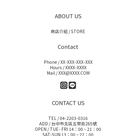
ABOUT US
商店介紹 / STORE
Contact
Phone / XX-XXX-XXX-XXX
Hours / XXXX-XXXX
Mail / XXX@XXXX.COM
CONTACT US
TEL / 04-2203-0316
ADD / 台中市北區五常街265號
OPEN / TUE- FRI 14：00 ~ 21：00
SAT-SUN 13：00 ~ 22：00