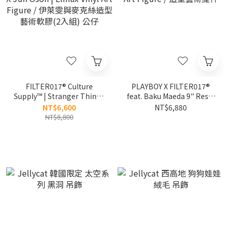
FILTER017® Culture
PLAYBOY X FILTER017®
Supply™ | Stranger Things
feat. Baku Maeda 9" Resin
X Jun Oson | Elmax Vinyl
Art Figure / 造型藝術擺件
NT$6,600
NT$6,880
Art Figure / 伊萊雯與麥克絲
NT$8,800
造型藝術軟膠(2入組) 公仔