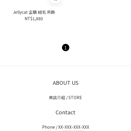
Jellycat 企鵝 絨毛 吊飾
NT$1,880
1
ABOUT US
商店介紹 / STORE
Contact
Phone / XX-XXX-XXX-XXX