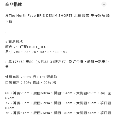
商品描述
⛺︎
The North Face BRIS DENIM SHORTS 北臉 腰帶 牛仔短褲 膝
下褲
-
➢
商品規格
顏色：牛仔藍LIGHT_BLUE
尺寸：68、72、76、80、84、88、92
小編175/78 穿80（大約33-34腰左右）剛好合身，舒服一點穿84
❤️
外層布料：99% 棉，1% 聚氨酯
口袋布料：80% 滌綸，20% 棉
68：褲長59cm、腰圍68cm、臀圍114cm、大腿圍69Cm、褲口圍
62cm
72：褲長60cm、腰圍72cm、臀圍117cm、大腿圍71cm、褲口圍
64cm
76：褲長61cm、腰圍76cm、臀圍120cm、大腿圍73cm、褲口圍