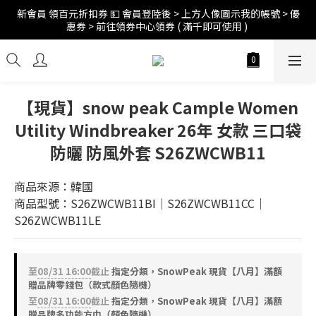
新會員 領百元折扣券 💵 會員登陸後 > 上方人像圖示我的帳號 > 優
訂單折扣後滿$2500超商免運;$4000宅配免運 🚚 
惠券 > 前往領券中心領券 ( 滿千即可使用 ) 
訂單折扣後滿$2500超商免運;$4000宅配免運 🚚 
【現貨】snow peak Cample Women
Utility Windbreaker 26年 女款 三口袋
防曬 防風外套 S26ZWCWB11
商品來源：韓國
商品型號：S26ZWCWB11BI｜S26ZWCWB11CC｜
S26ZWCWB11LE
至
08/31 16:00
截止
指定分類，SnowPeak 現貨【八月】滿額
贈品牌零錢包（款式顏色隨機）
至
08/31 16:00
截止
指定分類，SnowPeak 現貨【八月】滿額
贈品牌多功能方巾（顏色隨機）