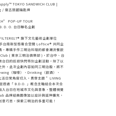
Supply™ TOKYO SANDWICH CLUB |
 Tag / 復古旅館鑰匙牌
ICH” POP-UP TOUR
 D. O. 台日聯名企劃
ILTER017® 旗下文化藝術企劃單位
 ，攜手台南新型態複合空間 Loftice® 共同企
橋，專精手作三明治料理的都會潮流餐飲
ch Club ( 東京三明治俱樂部 )，於台中、台
跨台日的巡迴快閃特別企劃活動，除了以
之外，此次企劃內容如同三明治般，將不
ing（咖啡）、Drinking（飲酒）、
）等生活日常角度切入，貫穿主題 ”LIVING
 ，並透過「 B.D.O. 」概念主軸結合本次合
融入台日在地城市文化與意象，整體視覺
ch Club 品牌經典圖像加以設計與延伸擴充，
創意巧思，探索三明治的多重可能！