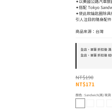
✦以美國公路汽車旅
✦搭配 Tokyo San
✦使此款鑰匙圈除具
引人注目的隨身配件
商品來源：台灣
全店，單筆 折扣後 滿 
全店，單筆 折扣後 結帳金
NT$190
NT$171
顏色
: Sandwich(黑) 現貨