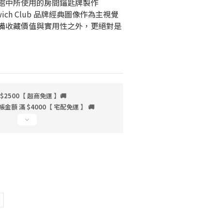
館中所使用的房間鑰匙牌製作
dwich Club 品牌經典圖像作為主視覺
備收藏價值與實用性之外，更絕對是
$2500【 超商免運 】🚚
額 滿 $4000【 宅配免運 】 🚚