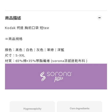
商品描述
Kodak 柯達 胸前口袋 短tee
≡
商品規格
顏色：黑色｜白色｜灰色｜軍綠｜深藍
尺寸：S-XXL
材質：65%棉+35%聚酯纖維 (sorona涼感速乾布料 )