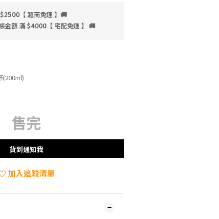
$2500【 超商免運 】🚚
額 滿 $4000【 宅配免運 】 🚚
200ml)
售完
貨到通知我
加入追蹤清單