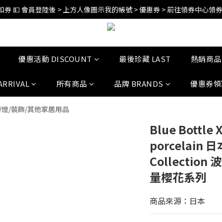
券 💵 會員登陸後 > 上方人像圖示我的帳號 > 優惠券 > 前往領券中心領券 (
訂單折扣後滿$2500超商免運;$4000宅配免運 🚚 
訂單折扣後滿$2500超商免運;$4000宅配免運 🚚 
優惠活動 DISCOUNT
最後珍藏 LAST
熱銷商品 
ARRIVAL
所有商品
品牌 BRANDS
優惠券領取
/燈/裝飾/其他家居用品
Blue Bottle 
porcelain 
Collectio
量櫻花系列
商品來源：日本