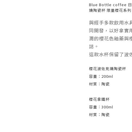
Blue Bottle coffee
燒陶瓷杯 限量櫻花系列
與經手多款飲用水具
同開發，以好拿實用
潤的櫻花色釉藥與
誌。
這款水杯保留了波
櫻花波佐見燒陶瓷杯
容量：200
ml
材質：陶瓷
櫻花拿鐵杯
容量：300
ml
材質：陶瓷