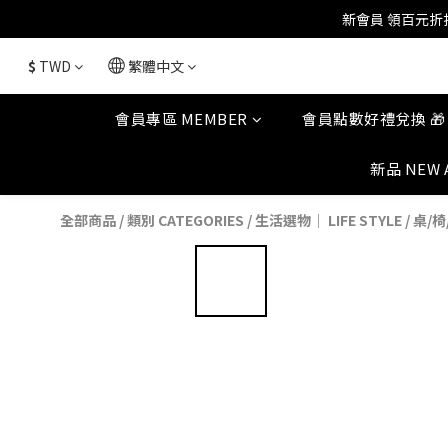
新會員 領百元折扣
$
TWD
繁體中文
會員專區 MEMBER
會員點數好禮兌換 🎁
新品 NEW 
全部商品
/
類別 CATEGORIES
/
生活選物｜ LIFE STYLE
/
桌/椅