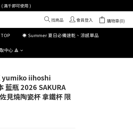
 滿千即可使用 ) 
找商品
會員登入
購物車(0)
TOP
☀️ Summer 夏日必備速乾、涼感單品
中心 🔺
X yumiko iihoshi
日本 藍瓶 2026 SAKURA
n 波佐見燒陶瓷杯 拿鐵杯 限