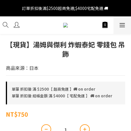
訂單折扣後滿$2500超商免運;$4000宅配免運 🚚 
訂單折扣後滿$2500超商免運;$4000宅配免運 🚚 
新會員 領百元折扣券 💵 會員登陸後 > 上方人像圖示我的帳號 > 優
惠券 > 前往領券中心領券 ( 滿千即可使用 ) 
訂單折扣後滿$2500超商免運;$4000宅配免運 🚚 
【現貨】湯姆與傑利 炸蝦泰妃 零錢包 吊
飾
商品來源：日本
單筆 折扣後 滿 $2500【 超商免運 】🚚 on order
單筆 折扣後 結帳金額 滿 $4000【 宅配免運 】 🚚 on order
NT$750