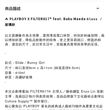
商品描述
⛺︎
PLAYBOY X FILTER017® feat. Baku Maeda
Glass /
玻璃杯
以主題圖像作為主視覺，選用薄底寬口杯型，特別於杯緣加闊，藉
以增加斜度，降低品飲動作的傾角，使之更容易就口，輕盈的杯
身、適宜的尺寸，於日常生活中，皆能兼具實用與美學的呈現。
-
款式：Slide / Bunny Girl
尺寸：杯口直徑9cm x 高11cm (杯底直徑6.5cm)
容量：410ml
材質：高硼矽玻璃
-
本次企劃專案由 FILTER017® 主理人／藝術總監 Enzo Lin 策劃
主導，負責設計執行與創意統籌，並由品牌旗下文化藝術企劃單位
Culture Supply™ 製作發行。
核心聚焦以 PLAYBOY 著名的經典成人藝術刊物作為重要文化起