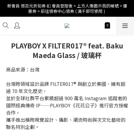
新會員 領百元折扣券 💵 會員登陸後 > 上方人像圖示我的帳號 > 優
訂單折扣後滿$2500超商免運;$4000宅配免運 🚚 
惠券 > 前往領券中心領券 ( 滿千即可使用 ) 
訂單折扣後滿$2500超商免運;$4000宅配免運 🚚 
PLAYBOY X FILTER017® feat. Baku
Maeda Glass / 玻璃杯
商品來源：台灣
台灣跨領域設計品牌 FILTER017® 與創立於美國、擁有超
過 70 年文化歷史，
並於全球社群平台累積超過 900 萬名 Instagram 追蹤者的
國際經典傳奇 IP——PLAYBOY《花花公子》進行官方授權
合作，
攜手推出橫跨視覺設計、攝影、潮流時尚與次文化藝術的
聯名特別企劃。