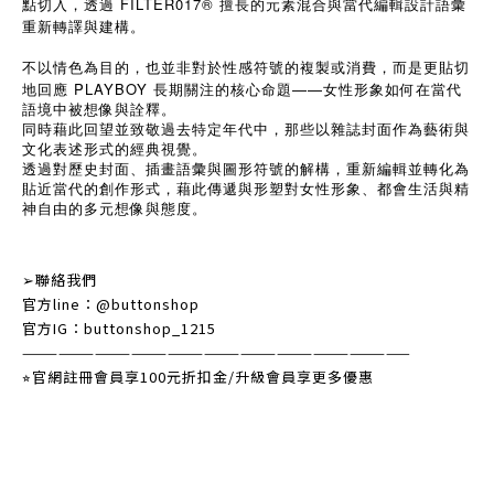
點切入，透過 FILTER017® 擅長的元素混合與當代編輯設計語彙
重新轉譯與建構。
不以情色為目的，也並非對於性感符號的複製或消費，而是更貼切
PLAYBOY
——
地回應
長期關注的核心命題
女性形象如何在當代
語境中被想像與詮釋。
同時藉此回望並致敬過去特定年代中，那些以雜誌封面作為藝術與
文化表述形式的經典視覺。
透過對歷史封面、插畫語彙與圖形符號的解構，重新編輯並轉化為
貼近當代的創作形式，藉此傳遞與形塑對女性形象、都會生活與精
神自由的多元想像與態度。
➢
聯絡我們
官方
line
：
@buttonshop
官方
IG
：
buttonshop_1215
————————————————————————————————
⭐︎
官網註冊會員享
100
元折扣金
/
升級會員享更多優惠